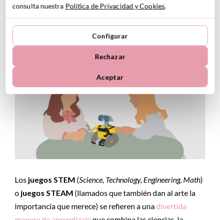
15 JUGUETES STEM PARA NIÑOS:
consulta nuestra
Política de Privacidad y Cookies
.
JUGUETES CIENTÍFICOS Y EDUCATIVOS
QUE IMPULSAN LA CREATIVIDAD
Configurar
26 diciembre, 2025
Rechazar
Aceptar
Los
juegos STEM
(
Science, Technology, Engineering, Math
)
o
juegos STEAM
(llamados que también dan al arte la
importancia que merece) se refieren a una
divertida
manera de aprendizaje
que combina las ciencias, la