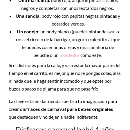
Una mariquita:
body rojo, al que le pintas círculos
negros y completas con unos leotardos negros.
Una sandía:
body rojo con pepitas negras pintadas y
leotardos verdes.
Un conejo:
un body blanco (puedes pintar de azul o
rosa el círculo de la barriga), un gorro calentito al que
le puedes coser unas orejas y una zanahoria de
peluche o un
mordedor
como este.
Si el disfraz es para la calle, y va a estar la mayor parte del
tiempo en el carrito, es mejor que no le pongas colas, alas
ni nada que le haga sentir incómodo y que optes por
buzos o sacos de pijama para que no pase frío.
La clave está en dar rienda suelta a tu imaginación para
crear
disfraces de carnaval para bebés originales
que destaquen y no dejen a nadie indiferente.
Disfraces carnaval bebé 1 año: