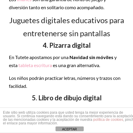
diversión tanto en solitario como acompañado.
Juguetes digitales educativos para
entretenerse sin pantallas
4. Pizarra digital
En Tutete apostamos por una
Navidad sin móviles
y
esta
tableta escritura
es una gran alternativa.
Los niños podrán practicar letras, números y trazos con
facilidad.
5. Libro de dibujo digital
A la mayoría de peques les encanta dibujar, pero como
Este sitio web utiliza cookies para que usted tenga la mejor experiencia de
usuario. Si continúa navegando está dando su consentimiento para la aceptació
no puedes guardar todas sus creaciones, una
pizarra
de las mencionadas cookies y la aceptación de nuestra
política de cookies
, pinc
el enlace para mayor información.
digital como estas
es ideal.
ACEPTAR