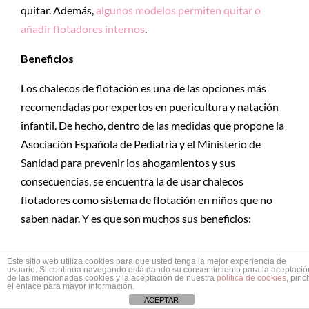
quitar. Además,
algunos modelos permiten quitar o
añadir flotadores internos
.
Beneficios
Los chalecos de flotación es una de las opciones más
recomendadas por expertos en puericultura y natación
infantil. De hecho, dentro de las medidas que propone la
Asociación Española de Pediatría y el Ministerio de
Sanidad para prevenir los ahogamientos y sus
consecuencias, se encuentra la de usar chalecos
flotadores como sistema de flotación en niños que no
saben nadar. Y es que son muchos sus beneficios:
Mayor libertad de movimiento
. A diferencia de
Este sitio web utiliza cookies para que usted tenga la mejor experiencia de
usuario. Si continúa navegando está dando su consentimiento para la aceptació
los flotadores tradicionales, que pueden limitar el
de las mencionadas cookies y la aceptación de nuestra
política de cookies
, pinc
el enlace para mayor información.
movimiento natural de brazos y piernas, los
ACEPTAR
chalecos permiten que el niño se mueva con mayor