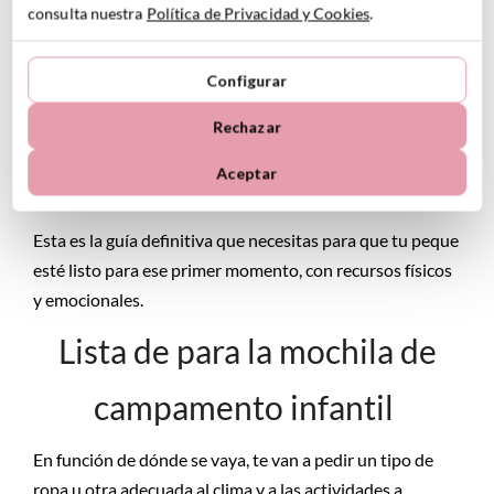
consulta nuestra
Política de Privacidad y Cookies
.
equiparlo
.
Pero además de darte la lista con todo lo que puede
Configurar
necesitar, en este artículo también incluimos algo igual (o
Rechazar
más importante): las emociones. Para que esta
experiencia sea lo más satisfactoria posible para toda la
Aceptar
familia.
Esta es la guía definitiva que necesitas para que tu peque
esté listo para ese primer momento, con recursos físicos
y emocionales.
Lista de para la mochila de
campamento infantil
En función de dónde se vaya, te van a pedir un tipo de
ropa u otra adecuada al clima y a las actividades a