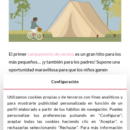
El primer
campamento de verano
es un gran hito para los
más pequeños… ¡y también para los padres! Supone una
oportunidad maravillosa para que los niños ganen
autonomía, vivan nuevas experiencias y hagan amistades
Configuración
inolvidables. Pero también es normal que aparezcan
nervios, dudas y la pregunta: ¿qué metemos en la
Utilizamos cookies propias y de terceros con fines analíticos y
mochila?
para mostrarte publicidad personalizada en función de un
perfil elaborado a partir de tus hábitos de navegación. Puedes
Por eso, en Tutete vamos a darte consejos para el primer
personalizar tus preferencias pulsando en "Configurar",
campamento de tu peque y te hemos preparado una
aceptar todas las cookies haciendo clic en "Aceptar", o
rechazarlas seleccionando "Rechazar". Para más información
selección de productos
para que te sea más fácil